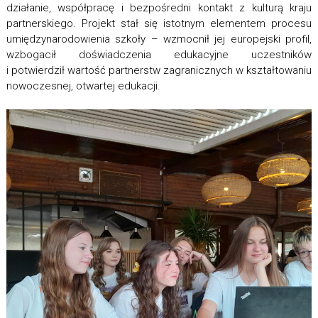
działanie, współpracę i bezpośredni kontakt z kulturą kraju
partnerskiego. Projekt stał się istotnym elementem procesu
umiędzynarodowienia szkoły – wzmocnił jej europejski profil,
wzbogacił doświadczenia edukacyjne uczestników
i potwierdził wartość partnerstw zagranicznych w kształtowaniu
nowoczesnej, otwartej edukacji.