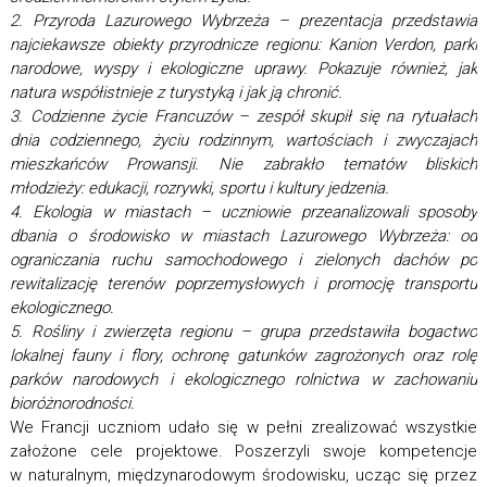
2. Przyroda Lazurowego Wybrzeża – prezentacja przedstawia
najciekawsze obiekty przyrodnicze regionu: Kanion Verdon, parki
narodowe, wyspy i ekologiczne uprawy. Pokazuje również, jak
natura współistnieje z turystyką i jak ją chronić.
3. Codzienne życie Francuzów – zespół skupił się na rytuałach
dnia codziennego, życiu rodzinnym, wartościach i zwyczajach
mieszkańców Prowansji. Nie zabrakło tematów bliskich
młodzieży: edukacji, rozrywki, sportu i kultury jedzenia.
4. Ekologia w miastach – uczniowie przeanalizowali sposoby
dbania o środowisko w miastach Lazurowego Wybrzeża: od
ograniczania ruchu samochodowego i zielonych dachów po
rewitalizację terenów poprzemysłowych i promocję transportu
ekologicznego.
5. Rośliny i zwierzęta regionu – grupa przedstawiła bogactwo
lokalnej fauny i flory, ochronę gatunków zagrożonych oraz rolę
parków narodowych i ekologicznego rolnictwa w zachowaniu
bioróżnorodności.
We Francji uczniom udało się w pełni zrealizować wszystkie
założone cele projektowe. Poszerzyli swoje kompetencje
w naturalnym, międzynarodowym środowisku, ucząc się przez