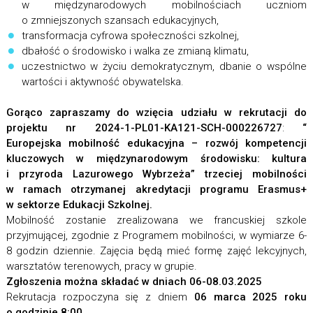
w międzynarodowych mobilnościach uczniom
o zmniejszonych szansach edukacyjnych,
transformacja cyfrowa społeczności szkolnej,
dbałość o środowisko i walka ze zmianą klimatu,
uczestnictwo w życiu demokratycznym, dbanie o wspólne
wartości i aktywność obywatelska.
Gorąco zapraszamy do wzięcia udziału w rekrutacji do
projektu nr 2024-1-PL01-KA121-SCH-000226727
:
“
Europejska mobilność edukacyjna – rozwój kompetencji
kluczowych w międzynarodowym środowisku: kultura
i przyroda Lazurowego Wybrzeża” trzeciej mobilności
w ramach otrzymanej akredytacji programu Erasmus+
w sektorze Edukacji Szkolnej.
Mobilność zostanie zrealizowana we francuskiej szkole
przyjmującej, zgodnie z Programem mobilności, w wymiarze 6-
8 godzin dziennie. Zajęcia będą mieć formę zajęć lekcyjnych,
warsztatów terenowych, pracy w grupie.
Zgłoszenia można składać w dniach 06-08.03.2025
Rekrutacja rozpoczyna się z dniem
06 marca 2025 roku
o godzinie 8:00