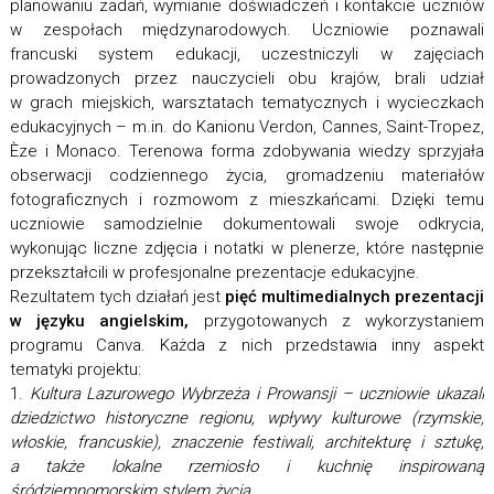
planowaniu zadań, wymianie doświadczeń i kontakcie uczniów
w zespołach międzynarodowych. Uczniowie poznawali
francuski system edukacji, uczestniczyli w zajęciach
prowadzonych przez nauczycieli obu krajów, brali udział
w grach miejskich, warsztatach tematycznych i wycieczkach
edukacyjnych – m.in. do Kanionu Verdon, Cannes, Saint-Tropez,
Èze i Monaco. Terenowa forma zdobywania wiedzy sprzyjała
obserwacji codziennego życia, gromadzeniu materiałów
fotograficznych i rozmowom z mieszkańcami. Dzięki temu
uczniowie samodzielnie dokumentowali swoje odkrycia,
wykonując liczne zdjęcia i notatki w plenerze, które następnie
przekształcili w profesjonalne prezentacje edukacyjne.
Rezultatem tych działań jest
pięć multimedialnych prezentacji
w języku angielskim,
przygotowanych z wykorzystaniem
programu Canva. Każda z nich przedstawia inny aspekt
tematyki projektu:
1.
Kultura Lazurowego Wybrzeża i Prowansji – uczniowie ukazali
dziedzictwo historyczne regionu, wpływy kulturowe (rzymskie,
włoskie, francuskie), znaczenie festiwali, architekturę i sztukę,
a także lokalne rzemiosło i kuchnię inspirowaną
śródziemnomorskim stylem życia.