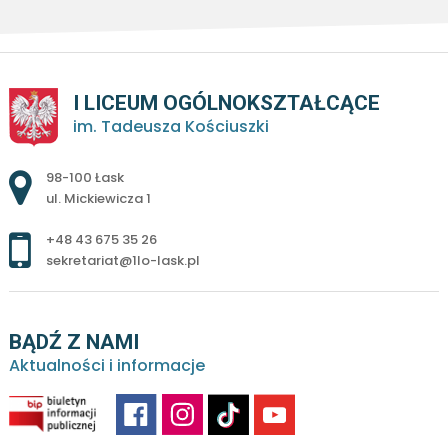
I LICEUM OGÓLNOKSZTAŁCĄCE
im. Tadeusza Kościuszki
Adres pocztowy:
98-100 Łask
ul. Mickiewicza 1
+48 43 675 35 26
sekretariat@1lo-lask.pl
BĄDŹ Z NAMI
Aktualności i informacje