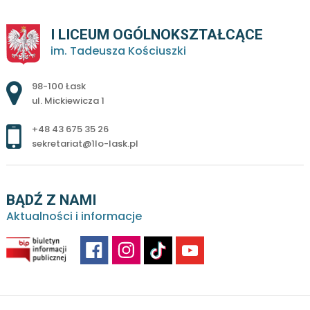
I LICEUM OGÓLNOKSZTAŁCĄCE
im. Tadeusza Kościuszki
Adres pocztowy:
98-100 Łask
ul. Mickiewicza 1
+48 43 675 35 26
sekretariat@1lo-lask.pl
BĄDŹ Z NAMI
Aktualności i informacje