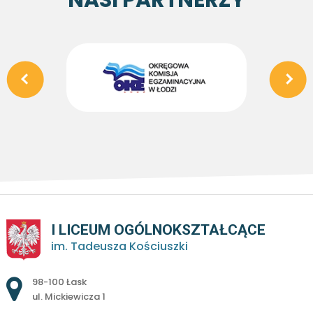
NASI PARTNERZY
I LICEUM OGÓLNOKSZTAŁCĄCE
im. Tadeusza Kościuszki
Adres pocztowy:
98-100 Łask
ul. Mickiewicza 1