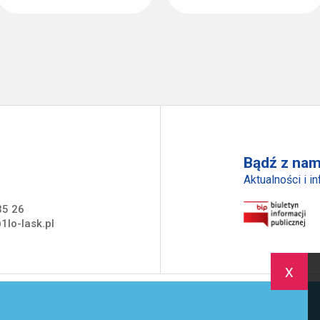
Bądź z nam
Aktualności i i
35 26
1lo-lask.pl
x
trona Główna
Szkoła
Uczeń
Rodzic
Akredytacja
A