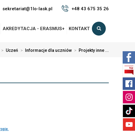
sekretariat@1lo-lask.pl
+48 43 675 35 26
AKREDYTACJA - ERASMUS+
KONTAKT
>
Uczeń
>
Informacje dla uczniów
>
Projekty inne ...
opie.