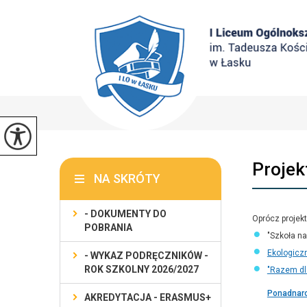
Projek
NA SKRÓTY
- DOKUMENTY DO
Oprócz proje
POBRANIA
"Szkoła na
Ekologicz
- WYKAZ PODRĘCZNIKÓW -
ROK SZKOLNY 2026/2027
"Razem dl
Ponadnaro
AKREDYTACJA - ERASMUS+