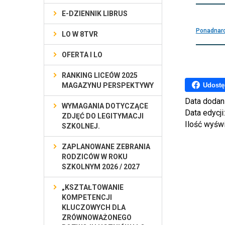
E-DZIENNIK LIBRUS
Ponadnaro
LO W 8TVR
OFERTA I LO
RANKING LICEÓW 2025
Udostę
MAGAZYNU PERSPEKTYWY
Data dodan
WYMAGANIA DOTYCZĄCE
Data edycji
ZDJĘĆ DO LEGITYMACJI
Ilość wyśw
SZKOLNEJ.
ZAPLANOWANE ZEBRANIA
RODZICÓW W ROKU
SZKOLNYM 2026 / 2027
„KSZTAŁTOWANIE
KOMPETENCJI
KLUCZOWYCH DLA
ZRÓWNOWAŻONEGO