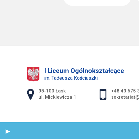
I Liceum Ogólnokształcące
im. Tadeusza Kościuszki
Adres pocztowy:
98-100 Łask
+48 43 675 
ul. Mickiewicza 1
sekretariat@
S