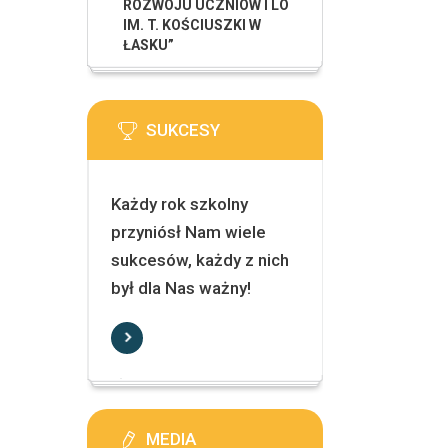
ROZWOJU UCZNIÓW I LO
IM. T. KOŚCIUSZKI W
ŁASKU”
SUKCESY
Każdy rok szkolny
przyniósł Nam wiele
sukcesów, każdy z nich
był dla Nas ważny!
MEDIA