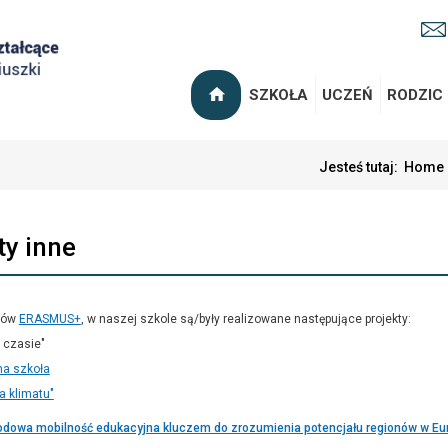
SZKOŁA
UCZEŃ
RODZIC
Jesteś tutaj:
Home
ty inne
któw
ERASMUS+
, w naszej szkole są/były realizowane następujące projekty:
 czasie"
na szkoła
a klimatu"
dowa mobilność edukacyjna kluczem do zrozumienia potencjału regionów w Eur