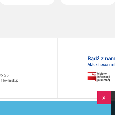
Bądź z nam
Aktualności i i
35 26
1lo-lask.pl
x
trona Główna
Szkoła
Uczeń
Rodzic
Akredytacja