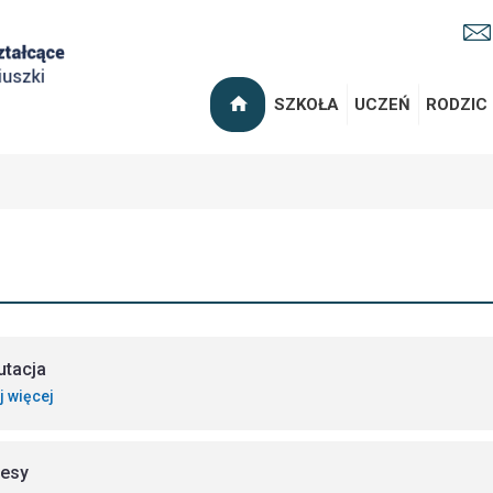
SZKOŁA
UCZEŃ
RODZIC
utacja
j więcej
esy