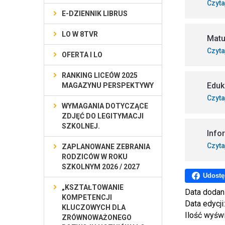
Czyta
E-DZIENNIK LIBRUS
LO W 8TVR
Matu
Czyta
OFERTA I LO
RANKING LICEÓW 2025
Eduk
MAGAZYNU PERSPEKTYWY
Czyta
WYMAGANIA DOTYCZĄCE
ZDJĘĆ DO LEGITYMACJI
SZKOLNEJ.
Info
Czyta
ZAPLANOWANE ZEBRANIA
RODZICÓW W ROKU
SZKOLNYM 2026 / 2027
Udostę
„KSZTAŁTOWANIE
Data dodan
KOMPETENCJI
Data edycji
KLUCZOWYCH DLA
Ilość wyśw
ZRÓWNOWAŻONEGO