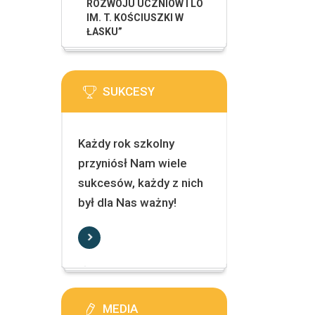
ROZWOJU UCZNIÓW I LO
IM. T. KOŚCIUSZKI W
ŁASKU”
SUKCESY
Każdy rok szkolny
przyniósł Nam wiele
sukcesów, każdy z nich
był dla Nas ważny!
MEDIA