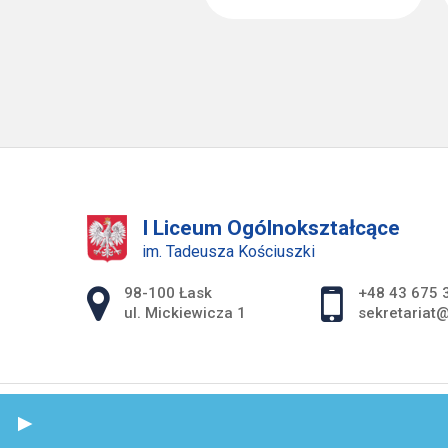
I Liceum Ogólnokształcące
im. Tadeusza Kościuszki
Adres pocztowy:
98-100 Łask
+48 43 675 
ul. Mickiewicza 1
sekretariat@
S