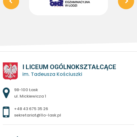
I LICEUM OGÓLNOKSZTAŁCĄCE
im. Tadeusza Kościuszki
Adres pocztowy:
98-100 Łask
ul. Mickiewicza 1
+48 43 675 35 26
sekretariat@1lo-lask.pl