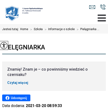
Jesteś tutaj:
Home
>
Szkoła
>
Informacje o szkole
>
Pielęgniarka ...
PIELĘGNIARKA
Znamię! Znam je – co powinniśmy wiedzieć o
czerniaku?
Czytaj więcej
Udostępnij
Data dodania:
2021-03-20 08:59:33