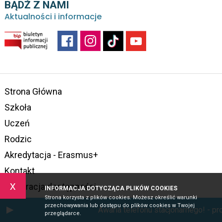
BĄDŹ Z NAMI
Aktualności i informacje
Strona Główna
Szkoła
Uczeń
Rodzic
Akredytacja - Erasmus+
Kontakt
x
Deklaracja dostępności
INFORMACJA DOTYCZĄCA PLIKÓW COOKIES
Strona korzysta z plików cookies. Możesz określić warunki
przechowywania lub dostępu do plików cookies w Twojej
Awaria telefonu stacjonarnego! - pr
przeglądarce.