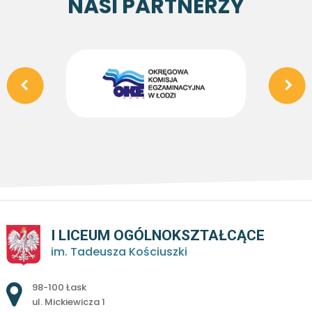
NASI PARTNERZY
I LICEUM OGÓLNOKSZTAŁCĄCE
im. Tadeusza Kościuszki
Adres pocztowy:
98-100 Łask
ul. Mickiewicza 1