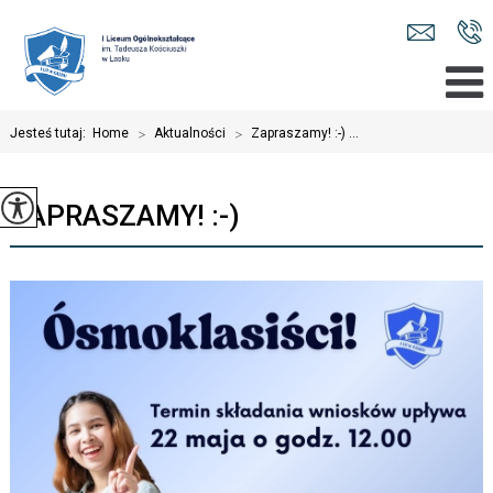
Jesteś tutaj:
Home
>
Aktualności
>
Zapraszamy! :-) ...
ZAPRASZAMY! :-)