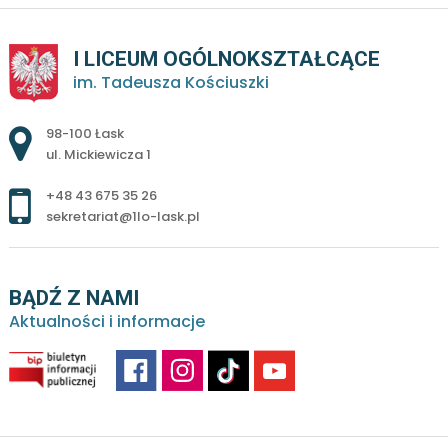
I LICEUM OGÓLNOKSZTAŁCĄCE
im. Tadeusza Kościuszki
Adres pocztowy:
98-100 Łask
ul. Mickiewicza 1
+48 43 675 35 26
sekretariat@1lo-lask.pl
BĄDŹ Z NAMI
Aktualności i informacje