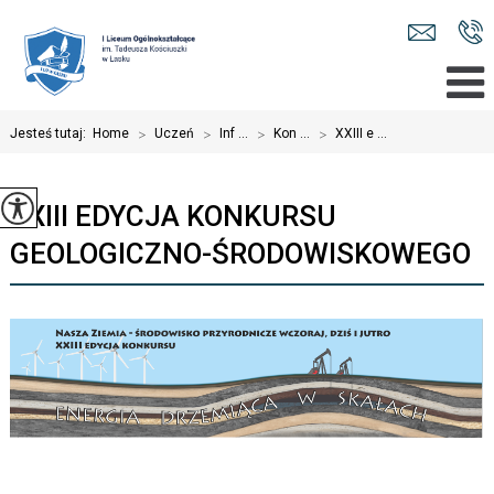
Jesteś tutaj:
Home
>
Uczeń
>
Inf ...
>
Kon ...
>
XXIII e ...
XXIII EDYCJA KONKURSU
GEOLOGICZNO-ŚRODOWISKOWEGO