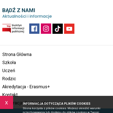
BĄDŹ Z NAMI
Aktualności i informacje
Strona Główna
Szkoła
Uczeń
Rodzic
Akredytacja - Erasmus+
Kontakt
x
Deklaracja dostępności
INFORMACJA DOTYCZĄCA PLIKÓW COOKIES
Strona korzysta z plików cookies. Możesz określić warunki
przechowywania lub dostępu do plików cookies w Twojej