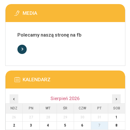
MEDIA
Polecamy naszą stronę na fb
KALENDARZ
‹
Sierpień 2026
›
NDZ
PN
WT
ŚR
CZW
PT
SOB
26
27
28
29
30
31
1
2
3
4
5
6
7
8