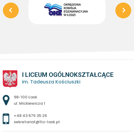
I LICEUM OGÓLNOKSZTAŁCĄCE
im. Tadeusza Kościuszki
Adres pocztowy:
98-100 Łask
ul. Mickiewicza 1
+48 43 675 35 26
sekretariat@1lo-lask.pl