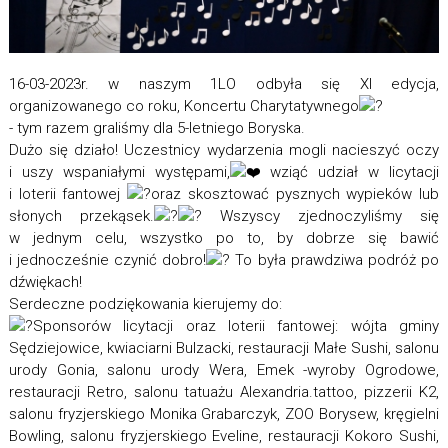
16-03-2023r. w naszym 1LO odbyła się XI edycja,
organizowanego co roku, Koncertu Charytatywnego
- tym razem graliśmy dla 5-letniego Boryska.
Dużo się działo! Uczestnicy wydarzenia mogli nacieszyć oczy
i uszy wspaniałymi występami,
wziąć udział w licytacji
i loterii fantowej
oraz skosztować pysznych wypieków lub
słonych przekąsek.
Wszyscy zjednoczyliśmy się
w jednym celu, wszystko po to, by dobrze się bawić
i jednocześnie czynić dobro!
To była prawdziwa podróż po
dźwiękach!
Serdeczne podziękowania kierujemy do:
Sponsorów licytacji oraz loterii fantowej: wójta gminy
Sędziejowice, kwiaciarni Bulzacki, restauracji Małe Sushi, salonu
urody Gonia, salonu urody Wera, Emek -wyroby Ogrodowe,
restauracji Retro, salonu tatuażu Alexandria.tattoo, pizzerii K2,
salonu fryzjerskiego Monika Grabarczyk, ZOO Borysew, kręgielni
Bowling, salonu fryzjerskiego Eveline, restauracji Kokoro Sushi,