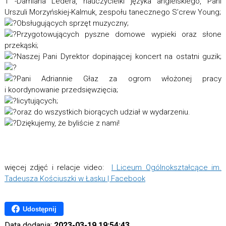
1 -Damiana Ledera, nauczycielki języka angielskiego, Pani
Urszuli Morzyńskiej-Kalmuk, zespołu tanecznego S’crew Young;
Obsługujących sprzęt muzyczny;
Przygotowujących pyszne domowe wypieki oraz słone
przekąski;
Naszej Pani Dyrektor dopinającej koncert na ostatni guzik;
Pani Adriannie Głaz za ogrom włożonej pracy
i koordynowanie przedsięwzięcia;
licytujących;
oraz do wszystkich biorących udział w wydarzeniu.
Dziękujemy, że byliście z nami!
więcej zdjęć i relacje video:
I Liceum Ogólnokształcące im.
Tadeusza Kościuszki w Łasku | Facebook
Udostępnij
Data dodania:
2023-03-19 19:54:43