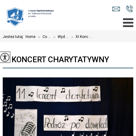
Jesteś tutaj:
Home
>
Co ...
>
Wyd ...
>
XI Konc ...
XI KONCERT CHARYTATYWNY