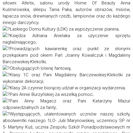
siłowni Atletix, salonu urody Home Of Beauty Anna
Kuśmirowska, sklepu Tania Paka, autorów obrazów, misiów,
łapacza snów, drewnianych rzeźb, lampionów oraz do każdego
innego darczyńcy;
Łaskiego Domu Kultury (ŁDK) za wypożyczenie pianina;
Księdza Adriana Anielaka za użyczenie sprzętu
nagłaśniającego;
Prowadzących kawiarenkę oraz punkt ze słonymi
przekąskami pod okiem Pań: Joanny Kowalczuk i Magdaleny
Barczewskiej-Klekotki;
Obsługujących loterię fantową;
Klasy 1C oraz Pani Magdaleny Barczewskiej-Klekotki za
wykonanie dekoracji;
Klasy 2A czynnie biorącej udział w organizacji wydarzenia;
Pani Annie Burzyńskiej za wszelką pomoc;
Pani Anny Magacz oraz Pani Katarzyny Mazur
odpowiedzialnych za fanty;
Występujących, utalentowanych uczniów naszej szkoły,
absolwentki naszego 1LO- Julii Marynowskiej, uczennicy SP nr
5- Martyny Kuś, ucznia Zespołu Szkół Ponadpodstawowych nr