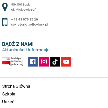
Adres pocztowy:
98-100 Łask
ul. Mickiewicza 1
+48 43 675 35 26
sekretariat@1lo-lask.pl
BĄDŹ Z NAMI
Aktualności i informacje
Strona Główna
Szkoła
Uczeń