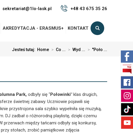
sekretariat@1lo-lask.pl
+48 43 675 35 26
AKREDYTACJA - ERASMUS+
KONTAKT
Jesteś tutaj:
Home
>
Co ...
>
Wyd ...
>
''Poło ...
olumna Park,
odbyły się "
Połowinki"
klas drugich,
ferze świetnej zabawy. Uczniowie pojawili się
ęknie przystrojona sala szybko wypełniła się muzyką,
 DJ zadbał o różnorodną playlistę, dzięki czemu
. W przerwach między tańcami odbyły się konkursy,
rzy stołach, zrobić pamiątkowe zdjęcia