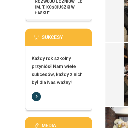
ROZWOJU UCZNIÓW I LO
IM. T. KOŚCIUSZKI W
ŁASKU”
SUKCESY
Każdy rok szkolny
przyniósł Nam wiele
sukcesów, każdy z nich
był dla Nas ważny!
MEDIA