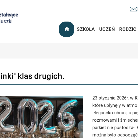
SZKOŁA
UCZEŃ
RODZIC
inki'' klas drugich.
23 stycznia 2026r. w
K
które upłynęły w atmos
elegancko ubrani, a pi
rozmowami i śmiechem.
parkiet nie pustoszał
można było odpocząć p