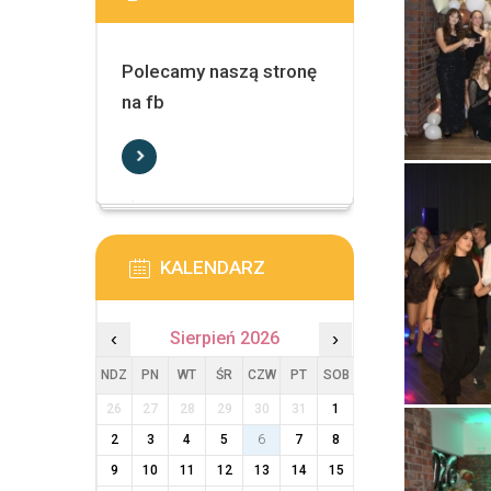
Polecamy naszą stronę
na fb
KALENDARZ
‹
Sierpień 2026
›
NDZ
PN
WT
ŚR
CZW
PT
SOB
26
27
28
29
30
31
1
2
3
4
5
6
7
8
9
10
11
12
13
14
15