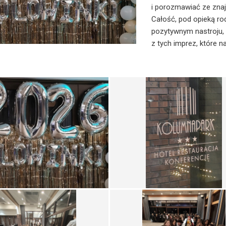
i porozmawiać ze zna
Całość, pod opieką r
pozytywnym nastroju, a
z tych imprez, które n