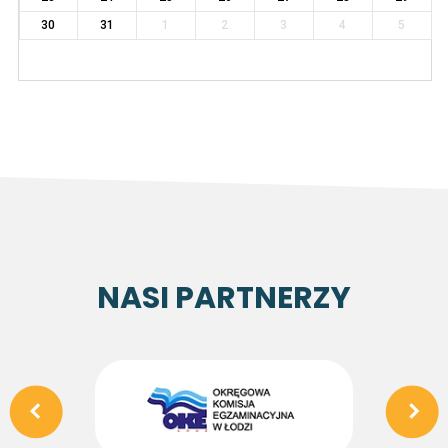
30
31
1
2
3
4
5
NASI PARTNERZY