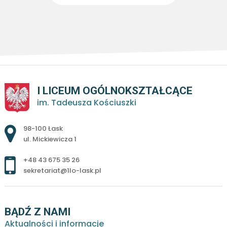
I LICEUM OGÓLNOKSZTAŁCĄCE
im. Tadeusza Kościuszki
Adres pocztowy:
98-100 Łask
ul. Mickiewicza 1
+48 43 675 35 26
sekretariat@1lo-lask.pl
BĄDŹ Z NAMI
Aktualności i informacje