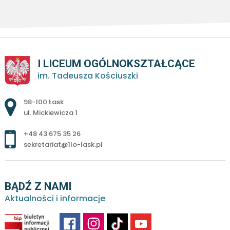
I LICEUM OGÓLNOKSZTAŁCĄCE
im. Tadeusza Kościuszki
Adres pocztowy:
98-100 Łask
ul. Mickiewicza 1
+48 43 675 35 26
sekretariat@1lo-lask.pl
BĄDŹ Z NAMI
Aktualności i informacje