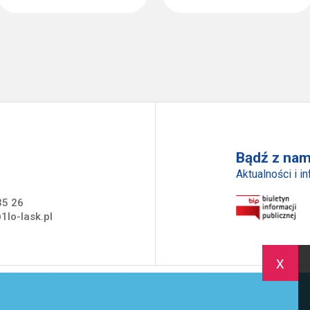
Bądź z nam
Aktualności i i
35 26
1lo-lask.pl
x
trona Główna
Szkoła
Uczeń
Rodzic
Akredytacja
A