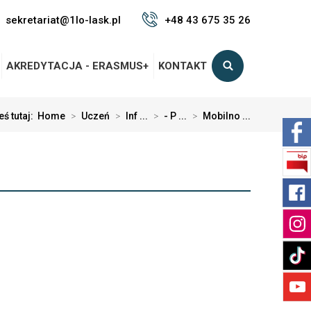
sekretariat@1lo-lask.pl
+48 43 675 35 26
AKREDYTACJA - ERASMUS+
KONTAKT
eś tutaj:
Home
>
Uczeń
>
Inf ...
>
- P ...
>
Mobilno ...