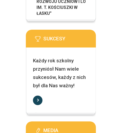
ROZWOJU UCZNIÓW I LO
IM. T. KOŚCIUSZKI W
ŁASKU”
SUKCESY
Każdy rok szkolny
przyniósł Nam wiele
sukcesów, każdy z nich
był dla Nas ważny!
MEDIA