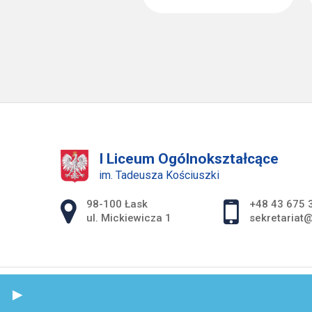
I Liceum Ogólnokształcące
im. Tadeusza Kościuszki
Adres pocztowy:
98-100 Łask
+48 43 675 
ul. Mickiewicza 1
sekretariat@
S