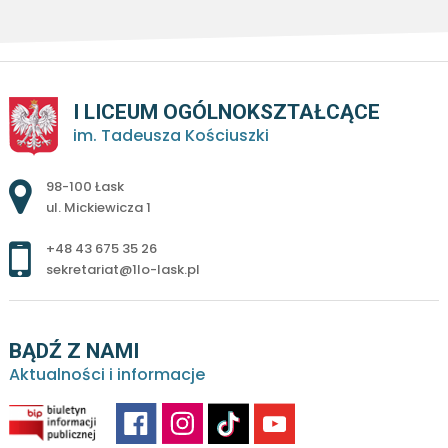
I LICEUM OGÓLNOKSZTAŁCĄCE
im. Tadeusza Kościuszki
Adres pocztowy:
98-100 Łask
ul. Mickiewicza 1
+48 43 675 35 26
sekretariat@1lo-lask.pl
BĄDŹ Z NAMI
Aktualności i informacje