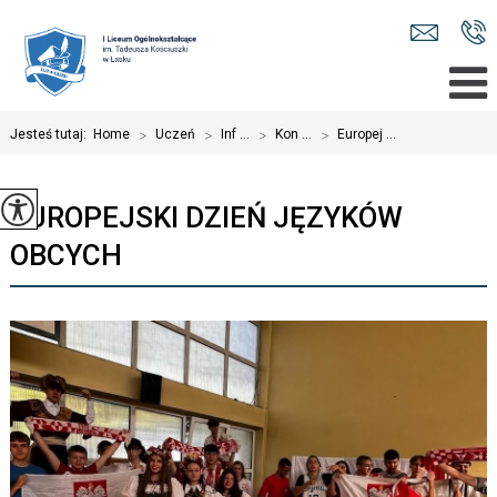
Jesteś tutaj:
Home
>
Uczeń
>
Inf ...
>
Kon ...
>
Europej ...
EUROPEJSKI DZIEŃ JĘZYKÓW
OBCYCH