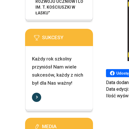
ROZWOJU UCZNIÓW I LO
IM. T. KOŚCIUSZKI W
ŁASKU”
SUKCESY
Każdy rok szkolny
przyniósł Nam wiele
Udostę
sukcesów, każdy z nich
Data dodan
był dla Nas ważny!
Data edycji
Ilość wyśw
MEDIA