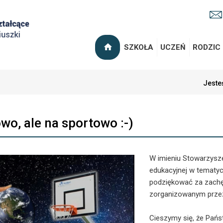
SZKOŁA
UCZEŃ
RODZIC
Jesteś
wo, ale na sportowo :-)
W imieniu Stowarzysze
edukacyjnej w tematyc
podziękować za zachę
zorganizowanym przez
Cieszymy się, że Pańs