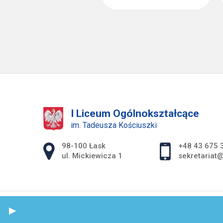
I Liceum Ogólnokształcące
im. Tadeusza Kościuszki
Adres pocztowy:
98-100 Łask
+48 43 675 
ul. Mickiewicza 1
sekretariat@
S