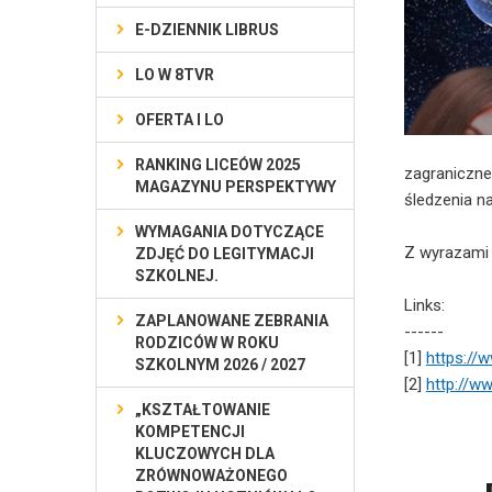
E-DZIENNIK LIBRUS
LO W 8TVR
OFERTA I LO
RANKING LICEÓW 2025
zagraniczne,
MAGAZYNU PERSPEKTYWY
śledzenia n
WYMAGANIA DOTYCZĄCE
Z wyrazami
ZDJĘĆ DO LEGITYMACJI
SZKOLNEJ.
Links:
ZAPLANOWANE ZEBRANIA
------
RODZICÓW W ROKU
[1]
https://
SZKOLNYM 2026 / 2027
[2]
http://w
„KSZTAŁTOWANIE
KOMPETENCJI
KLUCZOWYCH DLA
ZRÓWNOWAŻONEGO