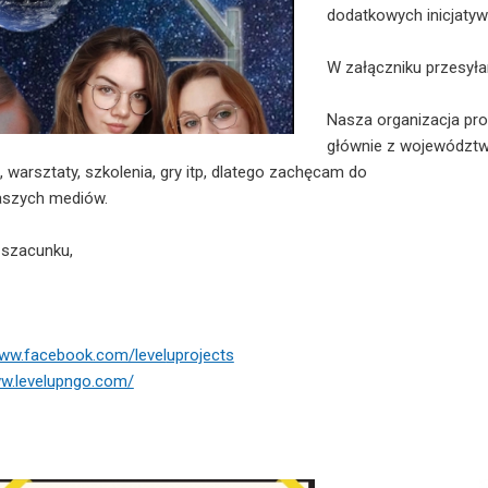
dodatkowych inicjatyw
W załączniku przesył
Nasza organizacja pro
głównie z województw
 warsztaty, szkolenia, gry itp, dlatego zachęcam do
aszych mediów.
 szacunku,
www.facebook.com/level
uprojects
ww.levelupngo.com/