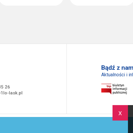
Bądź z nam
Aktualności i i
35 26
1lo-lask.pl
x
trona Główna
Szkoła
Uczeń
Rodzic
Akredytacja
Aw