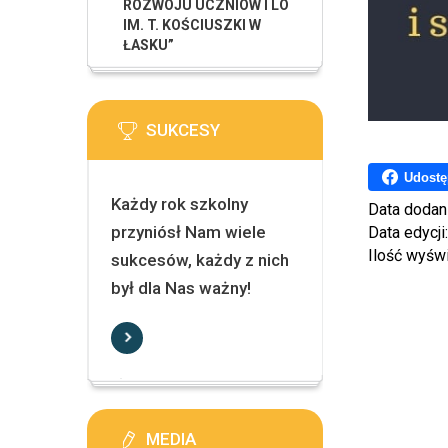
ROZWOJU UCZNIÓW I LO
IM. T. KOŚCIUSZKI W
ŁASKU”
SUKCESY
Udostę
Każdy rok szkolny
Data dodan
przyniósł Nam wiele
Data edycji
Ilość wyśw
sukcesów, każdy z nich
był dla Nas ważny!
MEDIA