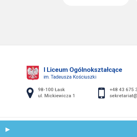
I Liceum Ogólnokształcące
im. Tadeusza Kościuszki
Adres pocztowy:
98-100 Łask
+48 43 675 
ul. Mickiewicza 1
sekretariat@
S