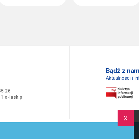
Bądź z nam
Aktualności i i
35 26
1lo-lask.pl
x
trona Główna
Szkoła
Uczeń
Rodzic
Akredytacja
Aw